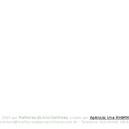
 2025 por
Melhores do Ano Confresa
, criado por
Agência Une RH&M
contato@melhoresdoanoconfresa.com.br
- Telefone: (62) 99963.0635