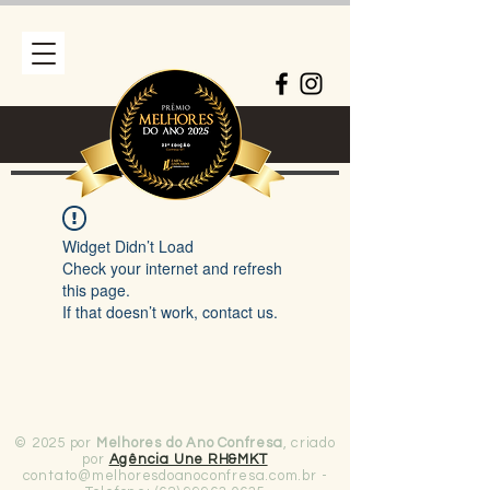
Widget Didn’t Load
Check your internet and refresh
this page.
If that doesn’t work, contact us.
© 2025 por
Melhores do Ano Confresa
, criado
por
Agência Une RH&MKT
contato@melhoresdoanoconfresa.com.br
-