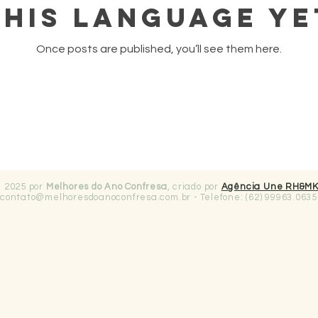
this language ye
Once posts are published, you’ll see them here.
 2025 por
Melhores do Ano Confresa
, criado por
Agência Une RH&M
contato@melhoresdoanoconfresa.com.br
- Telefone: (62) 99963.0635