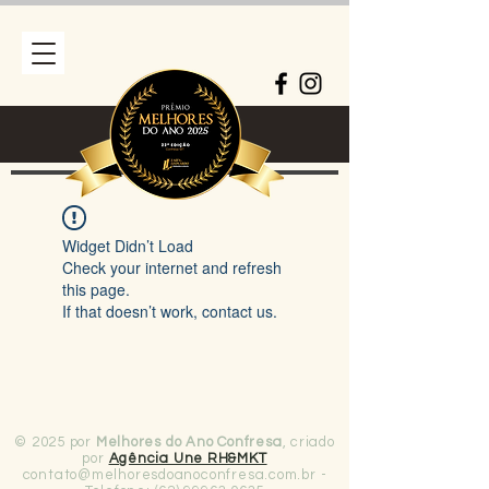
Widget Didn’t Load
Check your internet and refresh
this page.
If that doesn’t work, contact us.
© 2025 por
Melhores do Ano Confresa
, criado
por
Agência Une RH&MKT
contato@melhoresdoanoconfresa.com.br
-